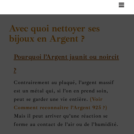
Avec quoi nettoyer ses
bijoux en Argent ?
Pourquoi l’Argent jaunit ou noircit
?
Contrairement au plaqué, l’argent massif
est un métal qui, si l’on en prend soin,
peut se garder une vie entière.
(Voir
Comment reconnaître l’Argent 925 ?)
Mais il peut arriver qu’une réaction se
forme au contact de l’air ou de l’humidité.