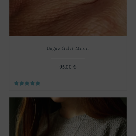
Bague Galet Miroir
95,00
€
Note
5.00
sur 5