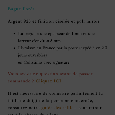
Bague
Bague Forêt
forêt
Argent 925 et finition ciselée et poli miroir
La bague a une épaisseur de 1 mm et une
largeur d’environ 5 mm
Livraison en France par la poste (expédié en 2-3
jours ouvrables)
en Colissimo avec signature
Vous avez une question avant de passer
commande ?
Cliquez ICI
Il est nécessaire de connaître parfaitement la
taille de doigt de la personne concernée,
consultez notre
guide des tailles
, tout retour
est à la charge du client.