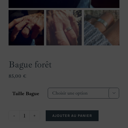
Bague forêt
85,00
€
Taille Bague

AJOUTER AU PANIER
quantité
de