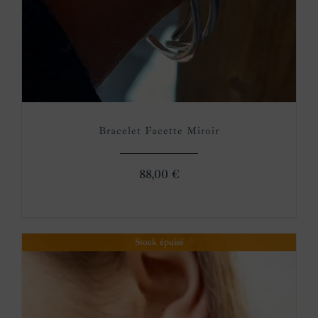
Bracelet Facette Miroir
88,00
€
Stock épuisé