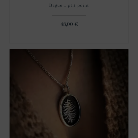
Bague 1 ptit point
48,00
€